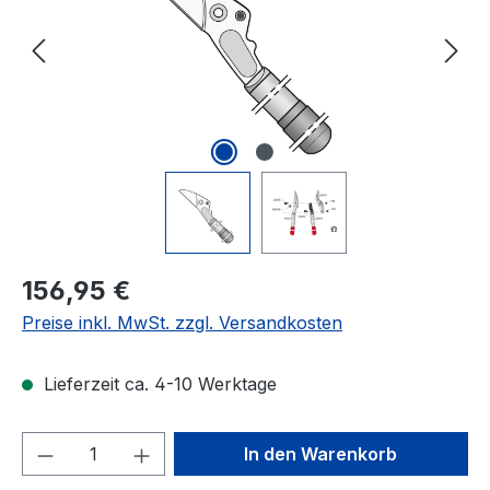
Regulärer Preis:
156,95 €
Preise inkl. MwSt. zzgl. Versandkosten
Lieferzeit ca. 4-10 Werktage
Produkt Anzahl: Gib den gewünschten We
In den Warenkorb