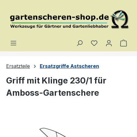
Zum Hauptinhalt springen
Du hast 0 Produ
Ware
Ersatzteile
Ersatzgriffe Astscheren
Griff mit Klinge 230/1 für
Amboss-Gartenschere
Bildergalerie überspringen