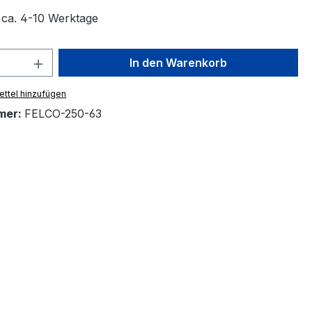
t ca. 4-10 Werktage
 Anzahl: Gib den gewünschten Wert ein 
In den Warenkorb
ttel hinzufügen
mer:
FELCO-250-63