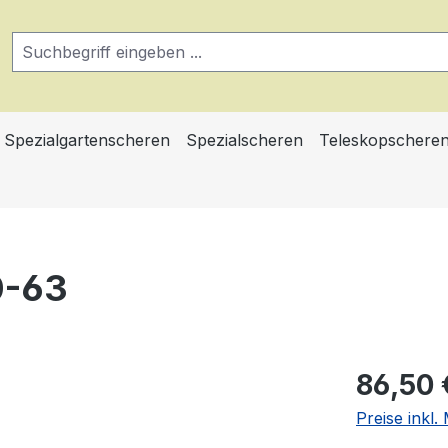
Spezialgartenscheren
Spezialscheren
Teleskopschere
0-63
Regulärer Pr
86,50 
Preise inkl