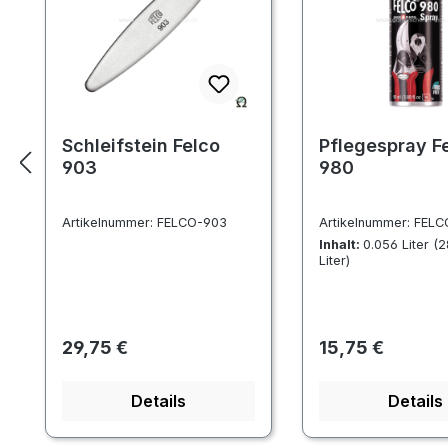
Schleifstein Felco
Pflegespray F
903
980
Artikelnummer:
FELCO-903
Artikelnummer:
FELC
Inhalt:
0.056 Liter
(2
Liter)
Regulärer Preis:
Regulärer Preis:
29,75 €
15,75 €
Details
Details