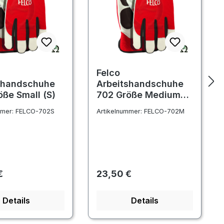
Felco
shandschuhe
Arbeitshandschuhe
öße Small (S)
702 Größe Medium
(M)
mmer:
FELCO-702S
Artikelnummer:
FELCO-702M
er Preis:
Regulärer Preis:
€
23,50 €
Details
Details