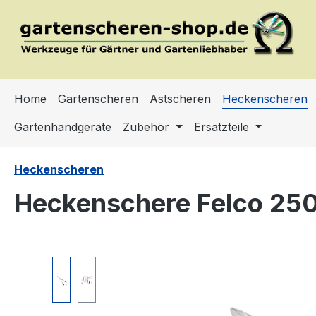
m Hauptinhalt springen
Zur Suche springen
Zur Hauptnavigation springen
Home
Gartenscheren
Astscheren
Heckenscheren
Gartenhandgeräte
Zubehör
Ersatzteile
Heckenscheren
Heckenschere Felco 25
Bildergalerie überspringen