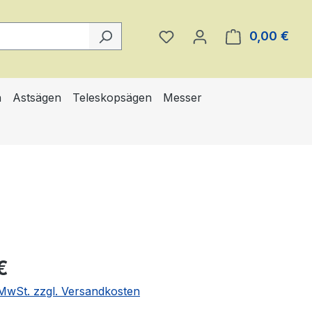
Du hast 0 Produkte auf 
0,00 €
Ware
n
Astsägen
Teleskopsägen
Messer
eis:
€
. MwSt. zzgl. Versandkosten