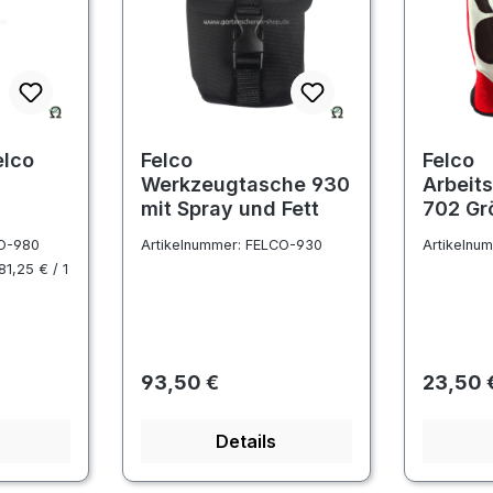
elco
Felco
Felco
Werkzeugtasche 930
Arbeit
mit Spray und Fett
702 Gr
O-980
Artikelnummer:
FELCO-930
Artikelnu
81,25 € / 1
Regulärer Preis:
Regulär
93,50 €
23,50 
Details