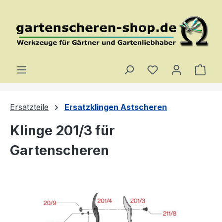
Zum Hauptinhalt springen
Du hast 0 Produ
Ware
Ersatzteile
Ersatzklingen Astscheren
Klinge 201/3 für
Gartenscheren
Bildergalerie überspringen