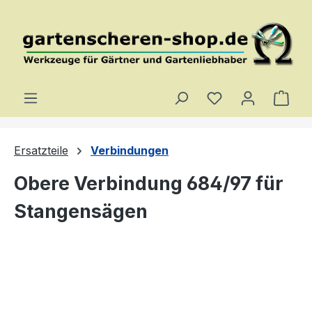
Zum Hauptinhalt springen
Du hast 0 Produ
Ware
Ersatzteile
Verbindungen
Obere Verbindung 684/97 für
Stangensägen
Bildergalerie überspringen