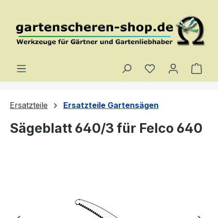
Zum Hauptinhalt springen
Du hast 0 Produ
Ware
Ersatzteile
Ersatzteile Gartensägen
Sägeblatt 640/3 für Felco 640
Bildergalerie überspringen