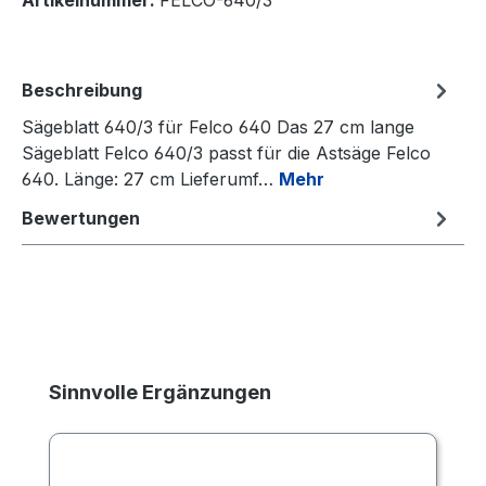
Artikelnummer:
FELCO-640/3
Beschreibung
Sägeblatt 640/3 für Felco 640 Das 27 cm lange
Sägeblatt Felco 640/3 passt für die Astsäge Felco
640. Länge: 27 cm Lieferumf…
Mehr
Bewertungen
Produktgalerie überspringen
Sinnvolle Ergänzungen