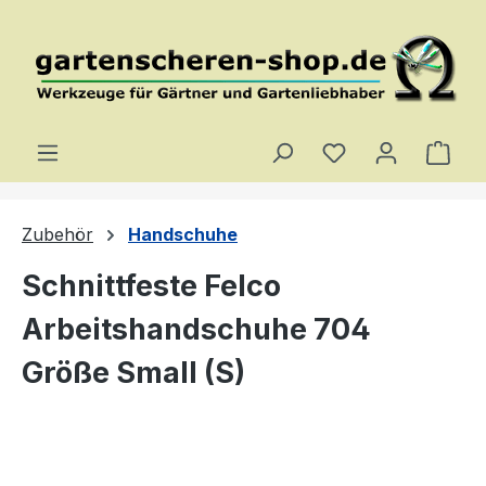
Zum Hauptinhalt springen
Du hast 0 Produ
Ware
Zubehör
Handschuhe
Schnittfeste Felco
Arbeitshandschuhe 704
Größe Small (S)
Bildergalerie überspringen