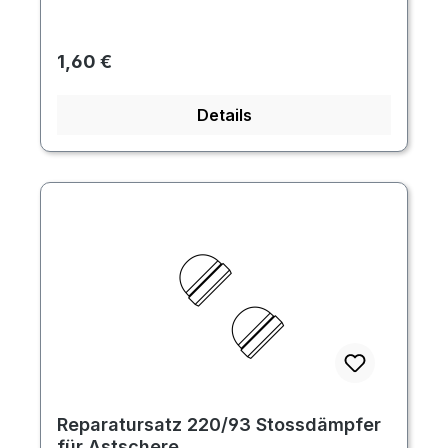
Regulärer Preis:
1,60 €
Details
Reparatursatz 220/93 Stossdämpfer
für Astschere