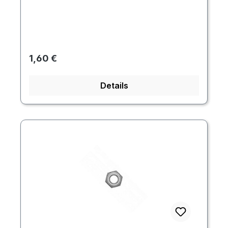
Regulärer Preis:
1,60 €
Details