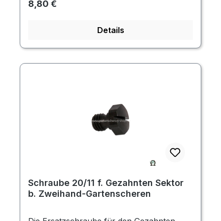
Regulärer Preis:
8,80 €
Details
Schraube 20/11 f. Gezahnten Sektor
b. Zweihand-Gartenscheren