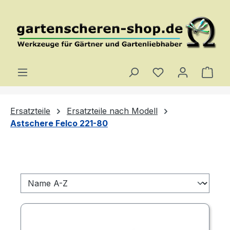
Zum Hauptinhalt springen
Du hast 0 Produ
Ware
Ersatzteile
Ersatzteile nach Modell
Astschere Felco 221-80