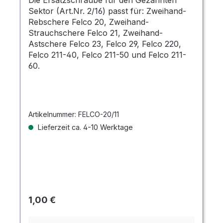
Die Ersatzschraube für den Gezahnten
Sektor (Art.Nr. 2/16) passt für: Zweihand-
Rebschere Felco 20, Zweihand-
Strauchschere Felco 21, Zweihand-
Astschere Felco 23, Felco 29, Felco 220,
Felco 211-40, Felco 211-50 und Felco 211-
60.
Artikelnummer:
FELCO-20/11
Lieferzeit ca. 4-10 Werktage
Regulärer Preis:
1,00 €